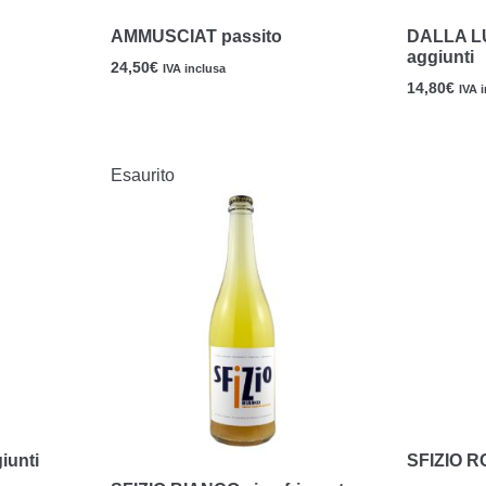
AMMUSCIAT passito
DALLA LU
aggiunti
24,50
€
IVA inclusa
14,80
€
IVA 
Esaurito
iunti
SFIZIO RO