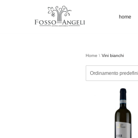
home
Vai
al
contenuto
Home
\
Vini bianchi