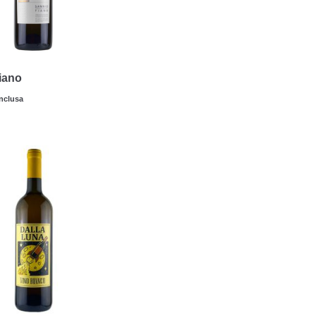
iano
inclusa