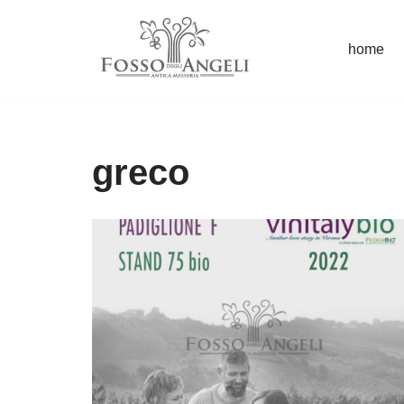
home
Vai
al
contenuto
greco