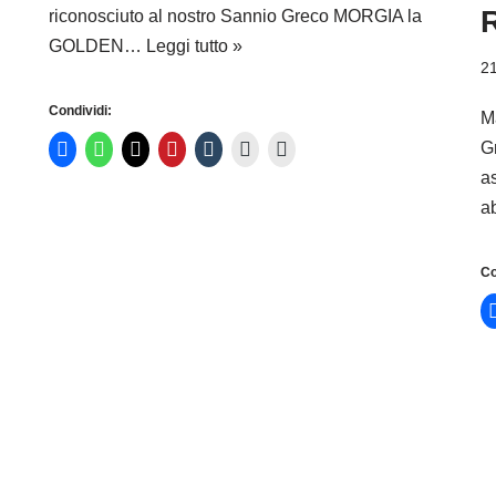
riconosciuto al nostro Sannio Greco MORGIA la
GOLDEN…
Leggi tutto »
21
Condividi:
M
G
a
a
Co