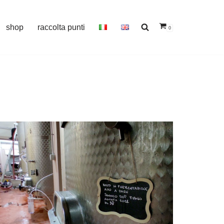
shop
raccolta punti
0