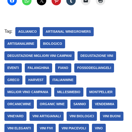
Tag:
AGLIANICO
ARTISANAL WINEGROWERS
ARTISANALWINE
BIOLOGICO
DEGUSTAZIONE MIGLIORI VINI CAMPANI
DEGUSTAZIONE VINI
EVENTI
FALANGHINA
FIANO
FOSSODEGLIANGELI
GRECO
HARVEST
ITALIANWINE
MIGLIOR VINO CAMPANIA
MILLESIMEBIO
MONTPELLIER
ORCANICWINE
ORGANIC WINE
SANNIO
VENDEMMIA
VINEYARD
VINI ARTIGIANALI
VINI BIOLOGICI
VINI BUONI
VINI ELEGANTI
VINI FIVI
VINI PIACEVOLI
VINO