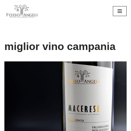
Vai
al
contenuto
miglior vino campania