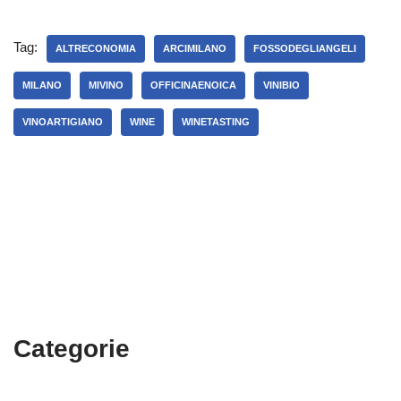
Tag:
ALTRECONOMIA
ARCIMILANO
FOSSODEGLIANGELI
MILANO
MIVINO
OFFICINAENOICA
VINIBIO
VINOARTIGIANO
WINE
WINETASTING
Categorie