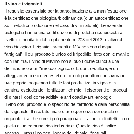
Il vino e i vignaioli
Il requisito essenziale per la partecipazione alla manifestazione
è la certificazione biologica /biodinamica (o un’autocertificazione
sui metodi di produzione nel caso di vini naturali). Le aziende
biologiche hanno una certificazione di prodotto riconosciuta a
livello comunitario dal regolamento n. 203 del 2012 relativo al
vino biologico. I vignaioli presenti a MiVino sono dunque
“artigiani”, il cui prodotto è unico ed irripetibile, fatto con le mani e
con l’anima. Il vino di MiVino non si può ridurre quindi a una
definizione o a un “metodo” agricolo. È contro-cultura, è un
atteggiamento etico ed estetico: piccoli produttori che lavorano
uve proprie, seguendo tutte le fasi produttive, in vigna e in
cantina, escludendo i fertilizzanti chimici, i diserbanti e i prodotti
di sintesi, così come additivi e altri coadiuvanti enologici.
Il vino così prodotto è lo specchio del territorio e della personalità
del vignaiolo. Il risultato finale è un’esperienza sensoriale e
organolettica che non si può paragonare – al netto di difetti – con
quella di un comune vino industriale. Questo vino è inoltre –
spesso – prassi politica: l’opera dei vignaioli “naturali”