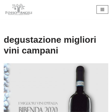
Vai
al
contenuto
degustazione migliori
vini campani